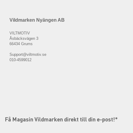
Vildmarken Nyängen AB
VILTMOTIV
Åsbäcksvägen 3
66434 Grums
Support@viltmotiv.se
010-4599012
Få Magasin Vildmarken direkt till din e-post!*
E-