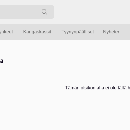
yyhkeet
Kangaskassit
Tyynynpäälliset
Nyheter
a
Tämän otsikon alla ei ole tällä he