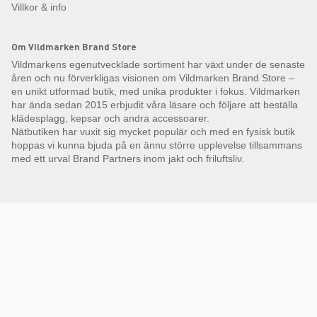
Villkor & info
Om Vildmarken Brand Store
Vildmarkens egenutvecklade sortiment har växt under de senaste
åren och nu förverkligas visionen om Vildmarken Brand Store –
en unikt utformad butik, med unika produkter i fokus. Vildmarken
har ända sedan 2015 erbjudit våra läsare och följare att beställa
klädesplagg, kepsar och andra accessoarer.
Nätbutiken har vuxit sig mycket populär och med en fysisk butik
hoppas vi kunna bjuda på en ännu större upplevelse tillsammans
med ett urval Brand Partners inom jakt och friluftsliv.
Få Magasin Vildmarken direkt till din e-post!*
E-
postadress