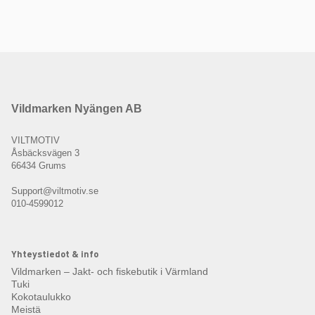
Vildmarken Nyängen AB
VILTMOTIV
Åsbäcksvägen 3
66434 Grums
Support@viltmotiv.se
010-4599012
Yhteystiedot & info
Vildmarken – Jakt- och fiskebutik i Värmland
Tuki
Kokotaulukko
Meistä