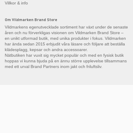
Villkor & info
Om Vildmarken Brand Store
Vildmarkens egenutvecklade sortiment har växt under de senaste
åren och nu förverkligas visionen om Vildmarken Brand Store –
en unikt utformad butik, med unika produkter i fokus. Vildmarken
har ända sedan 2015 erbjudit våra läsare och följare att beställa
klädesplagg, kepsar och andra accessoarer.
Nätbutiken har vuxit sig mycket populär och med en fysisk butik
hoppas vi kunna bjuda på en ännu större upplevelse tillsammans
med ett urval Brand Partners inom jakt och friluftsliv.
Få Magasin Vildmarken direkt till din e-post!*
E-
postadress