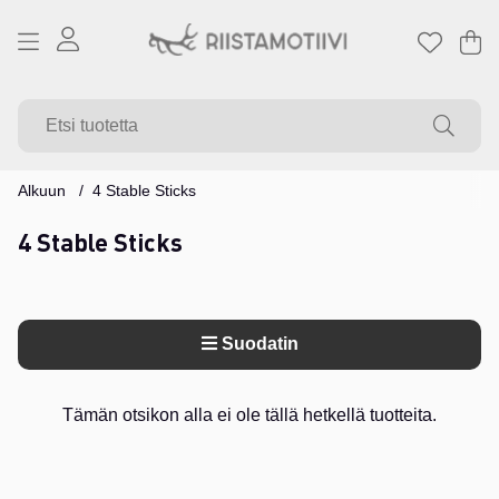
Os
Mä
.
Alkuun
4 Stable Sticks
4 Stable Sticks
Suodatin
Tuotteet
Tämän otsikon alla ei ole tällä hetkellä tuotteita.