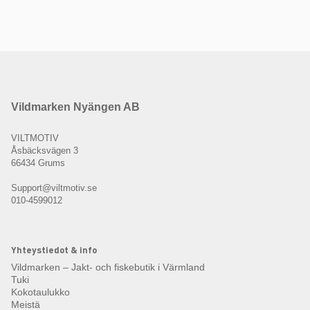
Vildmarken Nyängen AB
VILTMOTIV
Åsbäcksvägen 3
66434 Grums
Support@viltmotiv.se
010-4599012
Yhteystiedot & info
Vildmarken – Jakt- och fiskebutik i Värmland
Tuki
Kokotaulukko
Meistä