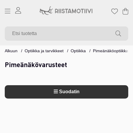
Os
Mä
.
Alkuun
Optiikka ja tarvikkeet
Optiikka
Pimeänäköoptiikka
Pimeänäkövarusteet
Suodatin
Tuotteet