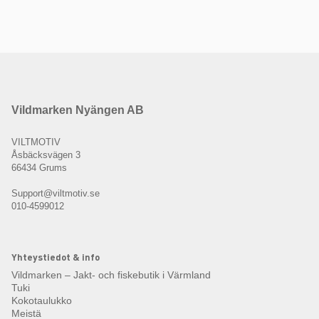
Vildmarken Nyängen AB
VILTMOTIV
Åsbäcksvägen 3
66434 Grums
Support@viltmotiv.se
010-4599012
Yhteystiedot & info
Vildmarken – Jakt- och fiskebutik i Värmland
Tuki
Kokotaulukko
Meistä