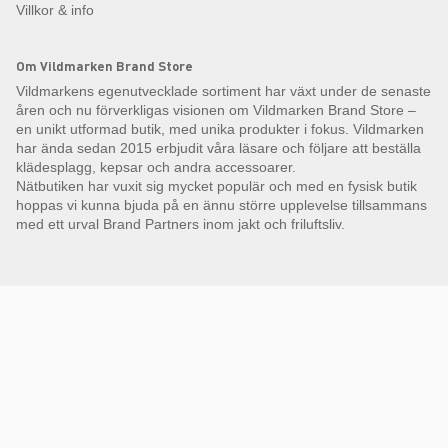
Villkor & info
Om Vildmarken Brand Store
Vildmarkens egenutvecklade sortiment har växt under de senaste
åren och nu förverkligas visionen om Vildmarken Brand Store –
en unikt utformad butik, med unika produkter i fokus. Vildmarken
har ända sedan 2015 erbjudit våra läsare och följare att beställa
klädesplagg, kepsar och andra accessoarer.
Nätbutiken har vuxit sig mycket populär och med en fysisk butik
hoppas vi kunna bjuda på en ännu större upplevelse tillsammans
med ett urval Brand Partners inom jakt och friluftsliv.
Få Magasin Vildmarken direkt till din e-post!*
E-
postadress