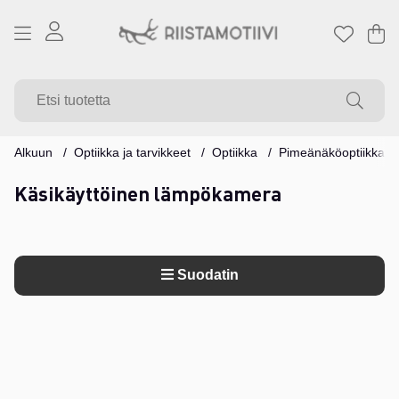
Os
Mä
.
Alkuun
Optiikka ja tarvikkeet
Optiikka
Pimeänäköoptiikka
Käsikäyttöinen lämpökamera
Suodatin
Tuotteet