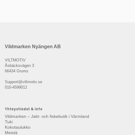
Vildmarken Nyängen AB
VILTMOTIV
Åsbäcksvägen 3
66434 Grums
Support@viltmotiv.se
010-4599012
Yhteystiedot & info
Vildmarken – Jakt- och fiskebutik i Värmland
Tuki
Kokotaulukko
Meistä