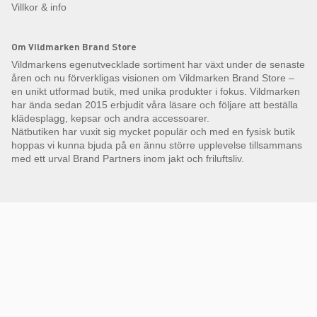
Villkor & info
Om Vildmarken Brand Store
Vildmarkens egenutvecklade sortiment har växt under de senaste
åren och nu förverkligas visionen om Vildmarken Brand Store –
en unikt utformad butik, med unika produkter i fokus. Vildmarken
har ända sedan 2015 erbjudit våra läsare och följare att beställa
klädesplagg, kepsar och andra accessoarer.
Nätbutiken har vuxit sig mycket populär och med en fysisk butik
hoppas vi kunna bjuda på en ännu större upplevelse tillsammans
med ett urval Brand Partners inom jakt och friluftsliv.
Få Magasin Vildmarken direkt till din e-post!*
E-
postadress