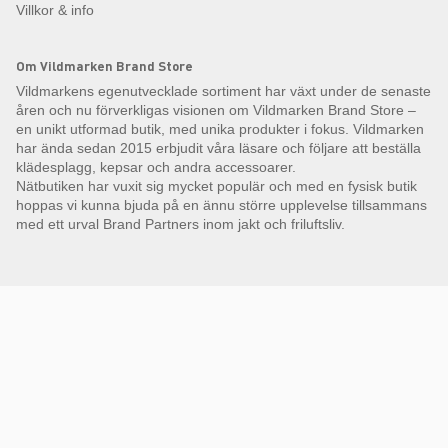
Villkor & info
Om Vildmarken Brand Store
Vildmarkens egenutvecklade sortiment har växt under de senaste
åren och nu förverkligas visionen om Vildmarken Brand Store –
en unikt utformad butik, med unika produkter i fokus. Vildmarken
har ända sedan 2015 erbjudit våra läsare och följare att beställa
klädesplagg, kepsar och andra accessoarer.
Nätbutiken har vuxit sig mycket populär och med en fysisk butik
hoppas vi kunna bjuda på en ännu större upplevelse tillsammans
med ett urval Brand Partners inom jakt och friluftsliv.
Få Magasin Vildmarken direkt till din e-post!*
E-
postadress