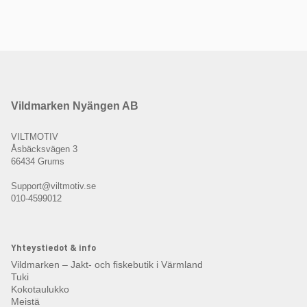
Vildmarken Nyängen AB
VILTMOTIV
Åsbäcksvägen 3
66434 Grums
Support@viltmotiv.se
010-4599012
Yhteystiedot & info
Vildmarken – Jakt- och fiskebutik i Värmland
Tuki
Kokotaulukko
Meistä