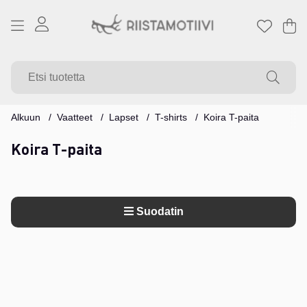
Os
Mä
.
Alkuun
Vaatteet
Lapset
T-shirts
Koira T-paita
Koira T-paita
Suodatin
Tuotteet