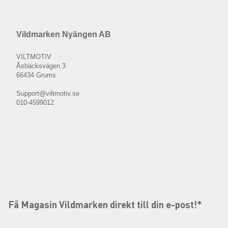
Vildmarken Nyängen AB
VILTMOTIV
Åsbäcksvägen 3
66434 Grums
Support@viltmotiv.se
010-4599012
Få Magasin Vildmarken direkt till din e-post!*
E-