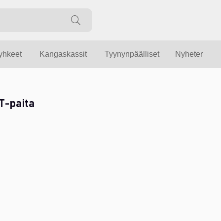
yyhkeet
Kangaskassit
Tyynynpäälliset
Nyheter
T-paita