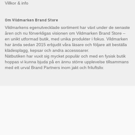
Villkor & info
Om Vildmarken Brand Store
Vildmarkens egenutvecklade sortiment har växt under de senaste
åren och nu förverkligas visionen om Vildmarken Brand Store –
en unikt utformad butik, med unika produkter i fokus. Vildmarken
har ända sedan 2015 erbjudit våra läsare och följare att beställa
klädesplagg, kepsar och andra accessoarer.
Nätbutiken har vuxit sig mycket populär och med en fysisk butik
hoppas vi kunna bjuda på en ännu större upplevelse tillsammans
med ett urval Brand Partners inom jakt och friluftsliv.
Få Magasin Vildmarken direkt till din e-post!*
E-
postadress