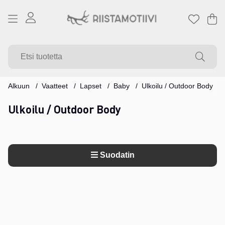
Os
Mä
.
Alkuun
Vaatteet
Lapset
Baby
Ulkoilu / Outdoor Body
Ulkoilu / Outdoor Body
Suodatin
Tuotteet