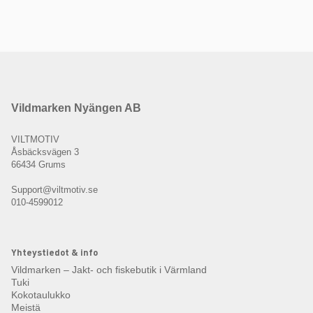
Vildmarken Nyängen AB
VILTMOTIV
Åsbäcksvägen 3
66434 Grums
Support@viltmotiv.se
010-4599012
Yhteystiedot & info
Vildmarken – Jakt- och fiskebutik i Värmland
Tuki
Kokotaulukko
Meistä