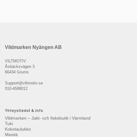
Vildmarken Nyängen AB
VILTMOTIV
Åsbäcksvägen 3
66434 Grums
Support@viltmotiv.se
010-4599012
Yhteystiedot & info
Vildmarken – Jakt- och fiskebutik i Värmland
Tuki
Kokotaulukko
Meistä