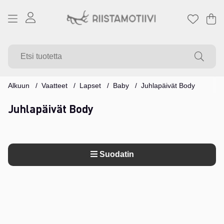
Os
Mä
.
Alkuun
Vaatteet
Lapset
Baby
Juhlapäivät Body
Juhlapäivät Body
Suodatin
Tuotteet