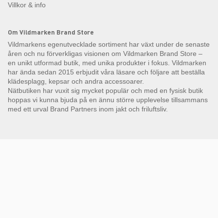
Villkor & info
Om Vildmarken Brand Store
Vildmarkens egenutvecklade sortiment har växt under de senaste
åren och nu förverkligas visionen om Vildmarken Brand Store –
en unikt utformad butik, med unika produkter i fokus. Vildmarken
har ända sedan 2015 erbjudit våra läsare och följare att beställa
klädesplagg, kepsar och andra accessoarer.
Nätbutiken har vuxit sig mycket populär och med en fysisk butik
hoppas vi kunna bjuda på en ännu större upplevelse tillsammans
med ett urval Brand Partners inom jakt och friluftsliv.
Få Magasin Vildmarken direkt till din e-post!*
E-
postadress