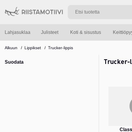
Lahjasuklaa
Julisteet
Koti & sisustus
Keittiöp
Alkuun
Lippikset
Trucker-lippis
Trucker-l
Suodata
Tuotteet
Clas