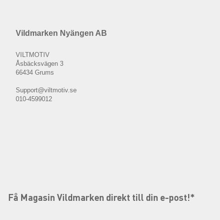
Vildmarken Nyängen AB
VILTMOTIV
Åsbäcksvägen 3
66434 Grums
Support@viltmotiv.se
010-4599012
Få Magasin Vildmarken direkt till din e-post!*
E-