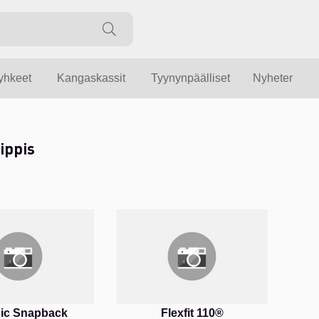
yyhkeet
Kangaskassit
Tyynynpäälliset
Nyheter
ippis
sic Snapback
Flexfit 110®