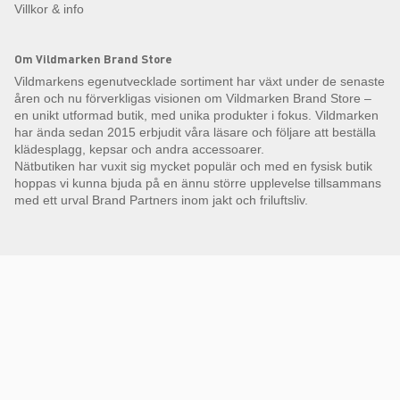
Villkor & info
Om Vildmarken Brand Store
Vildmarkens egenutvecklade sortiment har växt under de senaste
åren och nu förverkligas visionen om Vildmarken Brand Store –
en unikt utformad butik, med unika produkter i fokus. Vildmarken
har ända sedan 2015 erbjudit våra läsare och följare att beställa
klädesplagg, kepsar och andra accessoarer.
Nätbutiken har vuxit sig mycket populär och med en fysisk butik
hoppas vi kunna bjuda på en ännu större upplevelse tillsammans
med ett urval Brand Partners inom jakt och friluftsliv.
Få Magasin Vildmarken direkt till din e-post!*
E-
postadress