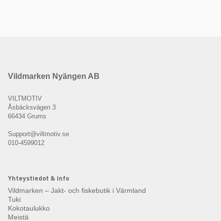
Vildmarken Nyängen AB
VILTMOTIV
Åsbäcksvägen 3
66434 Grums
Support@viltmotiv.se
010-4599012
Yhteystiedot & info
Vildmarken – Jakt- och fiskebutik i Värmland
Tuki
Kokotaulukko
Meistä