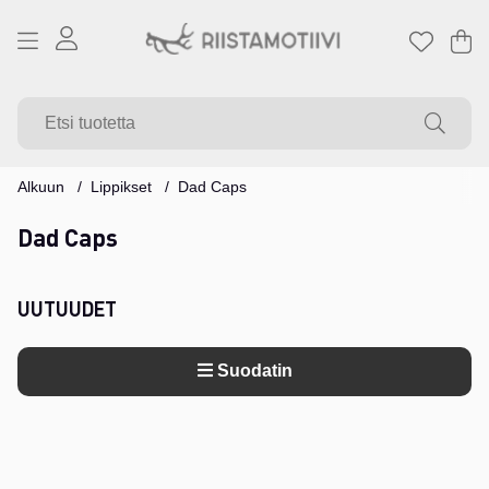
Os
Mä
.
Alkuun
Lippikset
Dad Caps
Dad Caps
UUTUUDET
Suodatin
Tuotteet