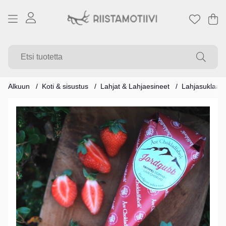
Os
Mä
.
Alkuun
Koti & sisustus
Lahjat & Lahjaesineet
Lahjasuklaa
Tuotekuvat