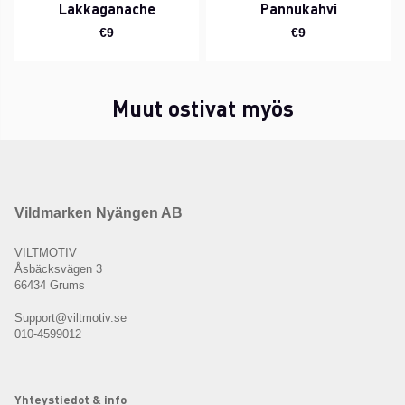
Lakkaganache
Pannukahvi
€9
€9
Muut ostivat myös
Vildmarken Nyängen AB
VILTMOTIV
Åsbäcksvägen 3
66434 Grums
Support@viltmotiv.se
010-4599012
Yhteystiedot & info