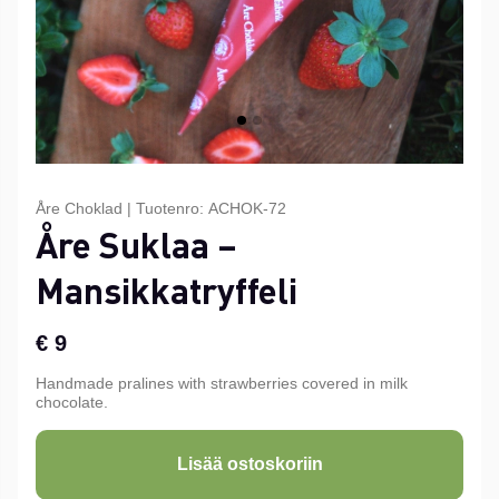
Åre Choklad
|
Tuotenro:
ACHOK-72
Åre Suklaa –
Mansikkatryffeli
€ 9
Handmade pralines with strawberries covered in milk
chocolate.
Lisää ostoskoriin