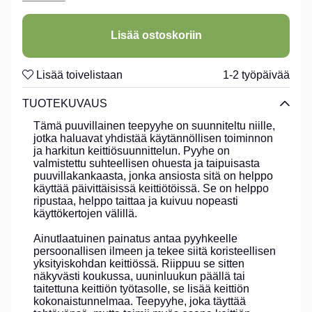
hyvän teepyyhkeen kuuluukin olla.
Lisää ostoskoriin
Lisää toivelistaan
1-2 työpäivää
TUOTEKUVAUS
Tämä puuvillainen teepyyhe on suunniteltu niille,
jotka haluavat yhdistää käytännöllisen toiminnon
ja harkitun keittiösuunnittelun. Pyyhe on
valmistettu suhteellisen ohuesta ja taipuisasta
puuvillakankaasta, jonka ansiosta sitä on helppo
käyttää päivittäisissä keittiötöissä. Se on helppo
ripustaa, helppo taittaa ja kuivuu nopeasti
käyttökertojen välillä.
Ainutlaatuinen painatus antaa pyyhkeelle
persoonallisen ilmeen ja tekee siitä koristeellisen
yksityiskohdan keittiössä. Riippuu se sitten
näkyvästi koukussa, uuninluukun päällä tai
taitettuna keittiön työtasolle, se lisää keittiön
kokonaistunnelmaa. Teepyyhe, joka täyttää