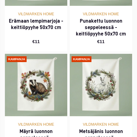
VILDMARKEN HOME
VILDMARKEN HOME
Erämaan lempimarjoja -
Punakettu luonnon
keittiöpyyhe 50x70 cm
seppeleessä -
keittiöpyyhe 50x70 cm
€11
€11
KAMPANJA
KAMPANJA
VILDMARKEN HOME
VILDMARKEN HOME
Mäyrä luonnon
Metsäjänis luonnon