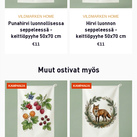
VILDMARKEN HOME
VILDMARKEN HOME
Punahirvi luonnollisessa
Hirvi luonnon
seppeleessä -
seppeleessä -
keittiöpyyhe 50x70 cm
keittiöpyyhe 50x70 cm
€11
€11
Muut ostivat myös
KAMPANJA
KAMPANJA