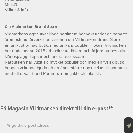
Meistä
Villkor & info
Om Vildmarken Brand Store
Vildmarkens egenutvecklade sortiment har växt under de senaste
åren och nu förverkligas visionen om Vildmarken Brand Store –
en unikt utformad butik, med unika produkter i fokus. Vildmarken
har ända sedan 2015 erbjudit våra läsare och följare att beställa
klädesplagg, kepsar och andra accessoarer.
Nätbutiken har vuxit sig mycket populär och med en fysisk butik
hoppas vi kunna bjuda på en ännu större upplevelse tillsammans
med ett urval Brand Partners inom jakt och friluftsliv.
Få Magasin Vildmarken direkt till din e-post!*
E-
postadress