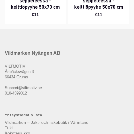
seppeleessä -
seppeleessä -
keittiöpyyhe 50x70 cm
keittiöpyyhe 50x70 cm
€11
€11
Vildmarken Nyängen AB
VILTMOTIV
Åsbäcksvägen 3
66434 Grums
Support@viltmotiv.se
010-4599012
Yhteystiedot & info
Vildmarken – Jakt- och fiskebutik i Värmland
Tuki
Kokotaulukko