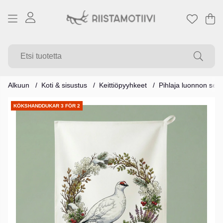
Os
Mä
.
Alkuun
Koti & sisustus
Keittiöpyyhkeet
Pihlaja luonnon sep
Tuotekuvat
KÖKSHANDDUKAR 3 FÖR 2