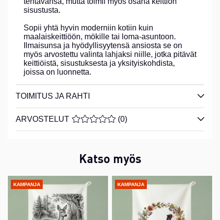
tehtävänsä, mutta toimii myös osana keittiön
sisustusta.
Sopii yhtä hyvin moderniin kotiin kuin
maalaiskeittiöön, mökille tai loma-asuntoon.
Ilmaisunsa ja hyödyllisyytensä ansiosta se on
myös arvostettu valinta lahjaksi niille, jotka pitävät
keittiöistä, sisustuksesta ja yksityiskohdista,
joissa on luonnetta.
TOIMITUS JA RAHTI
ARVOSTELUT
KESKIARVOLUOKITUS 0 / 5 ARVIOIDE
(
0
)
Katso myös
KAMPANJA
KAMPANJA