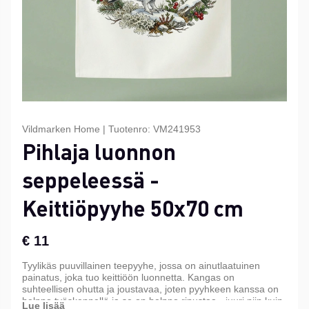
Vildmarken Home
|
Tuotenro:
VM241953
Pihlaja luonnon
seppeleessä -
Keittiöpyyhe 50x70 cm
€ 11
Tyylikäs puuvillainen teepyyhe, jossa on ainutlaatuinen
painatus, joka tuo keittiöön luonnetta. Kangas on
suhteellisen ohutta ja joustavaa, joten pyyhkeen kanssa on
helppo työskennellä ja se on helppo ripustaa - juuri niin kuin