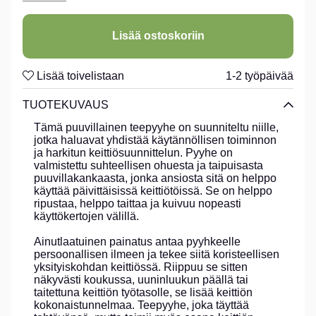
hyvän teepyyhkeen kuuluukin olla.
Lisää ostoskoriin
Lisää toivelistaan
1-2 työpäivää
TUOTEKUVAUS
Tämä puuvillainen teepyyhe on suunniteltu niille,
jotka haluavat yhdistää käytännöllisen toiminnon
ja harkitun keittiösuunnittelun. Pyyhe on
valmistettu suhteellisen ohuesta ja taipuisasta
puuvillakankaasta, jonka ansiosta sitä on helppo
käyttää päivittäisissä keittiötöissä. Se on helppo
ripustaa, helppo taittaa ja kuivuu nopeasti
käyttökertojen välillä.
Ainutlaatuinen painatus antaa pyyhkeelle
persoonallisen ilmeen ja tekee siitä koristeellisen
yksityiskohdan keittiössä. Riippuu se sitten
näkyvästi koukussa, uuninluukun päällä tai
taitettuna keittiön työtasolle, se lisää keittiön
kokonaistunnelmaa. Teepyyhe, joka täyttää