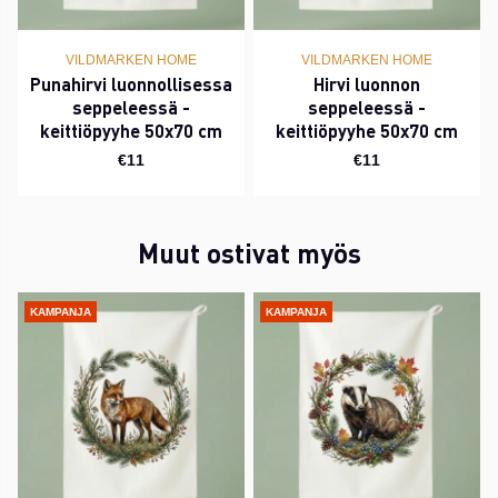
VILDMARKEN HOME
VILDMARKEN HOME
Punahirvi luonnollisessa
Hirvi luonnon
seppeleessä -
seppeleessä -
keittiöpyyhe 50x70 cm
keittiöpyyhe 50x70 cm
€11
€11
Muut ostivat myös
KAMPANJA
KAMPANJA