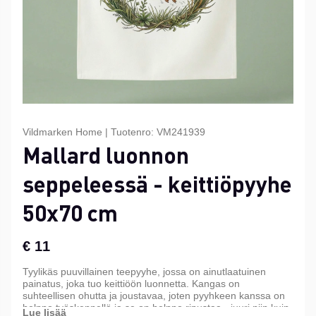
Vildmarken Home
|
Tuotenro:
VM241939
Mallard luonnon
seppeleessä - keittiöpyyhe
50x70 cm
€ 11
Tyylikäs puuvillainen teepyyhe, jossa on ainutlaatuinen
painatus, joka tuo keittiöön luonnetta. Kangas on
suhteellisen ohutta ja joustavaa, joten pyyhkeen kanssa on
helppo työskennellä ja se on helppo ripustaa - juuri niin kuin