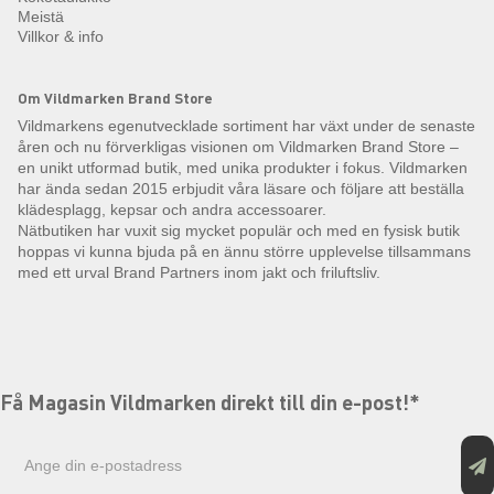
Meistä
Villkor & info
Om Vildmarken Brand Store
Vildmarkens egenutvecklade sortiment har växt under de senaste
åren och nu förverkligas visionen om Vildmarken Brand Store –
en unikt utformad butik, med unika produkter i fokus. Vildmarken
har ända sedan 2015 erbjudit våra läsare och följare att beställa
klädesplagg, kepsar och andra accessoarer.
Nätbutiken har vuxit sig mycket populär och med en fysisk butik
hoppas vi kunna bjuda på en ännu större upplevelse tillsammans
med ett urval Brand Partners inom jakt och friluftsliv.
Få Magasin Vildmarken direkt till din e-post!*
E-
postadress