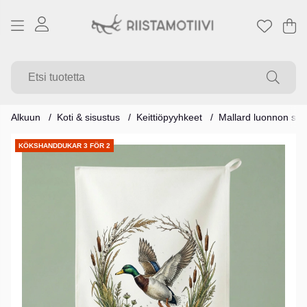
Os
Mä
.
Alkuun
Koti & sisustus
Keittiöpyyhkeet
Mallard luonnon sep
Tuotekuvat
KÖKSHANDDUKAR 3 FÖR 2