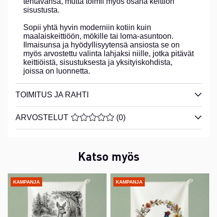
tehtävänsä, mutta toimii myös osana keittiön
sisustusta.
Sopii yhtä hyvin moderniin kotiin kuin
maalaiskeittiöön, mökille tai loma-asuntoon.
Ilmaisunsa ja hyödyllisyytensä ansiosta se on
myös arvostettu valinta lahjaksi niille, jotka pitävät
keittiöistä, sisustuksesta ja yksityiskohdista,
joissa on luonnetta.
TOIMITUS JA RAHTI
ARVOSTELUT
KESKIARVOLUOKITUS 0 / 5 ARVIOIDE
(
0
)
Katso myös
KAMPANJA
KAMPANJA