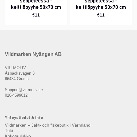
seppeleessä -
seppeleessä -
keittiöpyyhe 50x70 cm
keittiöpyyhe 50x70 cm
€11
€11
Vildmarken Nyängen AB
VILTMOTIV
Åsbäcksvägen 3
66434 Grums
Support@viltmotiv.se
010-4599012
Yhteystiedot & info
Vildmarken – Jakt- och fiskebutik i Värmland
Tuki
Kokotaulukko