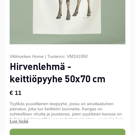
Vildmarken Home
|
Tuotenro:
VM241950
Hirvenlehmä -
keittiöpyyhe 50x70 cm
€ 11
Tyylikäs puuvillainen teepyyhe, jossa on ainutlaatuinen
painatus, joka tuo keittiöön luonnetta. Kangas on
suhteellisen ohutta ja joustavaa, joten pyyhkeen kanssa on
helppo työskennellä ja se on helppo ripustaa - juuri niin kuin
hyvän teepyyhkeen kuuluukin olla.