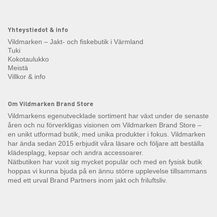
Yhteystiedot & info
Vildmarken – Jakt- och fiskebutik i Värmland
Tuki
Kokotaulukko
Meistä
Villkor & info
Om Vildmarken Brand Store
Vildmarkens egenutvecklade sortiment har växt under de senaste
åren och nu förverkligas visionen om Vildmarken Brand Store –
en unikt utformad butik, med unika produkter i fokus. Vildmarken
har ända sedan 2015 erbjudit våra läsare och följare att beställa
klädesplagg, kepsar och andra accessoarer.
Nätbutiken har vuxit sig mycket populär och med en fysisk butik
hoppas vi kunna bjuda på en ännu större upplevelse tillsammans
med ett urval Brand Partners inom jakt och friluftsliv.