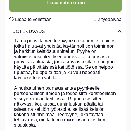
Lisää ostoskoriin
Lisää toivelistaan
1-2 työpäivää
TUOTEKUVAUS
Tämä puuvillainen teepyyhe on suunniteltu niille,
jotka haluavat yhdistää käytännöllisen toiminnon
ja harkitun keittiösuunnittelun. Pyyhe on
valmistettu suhteellisen ohuesta ja taipuisasta
puuvillakankaasta, jonka ansiosta sitä on helppo
käyttää päivittäisissä keittiötöissä. Se on helppo
ripustaa, helppo taittaa ja kuivuu nopeasti
käyttökertojen välillä.
Ainutlaatuinen painatus antaa pyyhkeelle
persoonallisen ilmeen ja tekee siitä koristeellisen
yksityiskohdan keittiössä. Riippuu se sitten
näkyvästi koukussa, uuninluukun päällä tai
taitettuna keittiön työtasolle, se lisää keittiön
kokonaistunnelmaa. Teepyyhe, joka täyttää
tehtävänsä, mutta toimii myös osana keittiön
sisustusta.