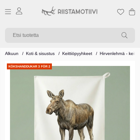
Os
Mä
.
Alkuun
Koti & sisustus
Keittiöpyyhkeet
Hirvenlehmä - keitt
Tuotekuvat
KÖKSHANDDUKAR 3 FÖR 2