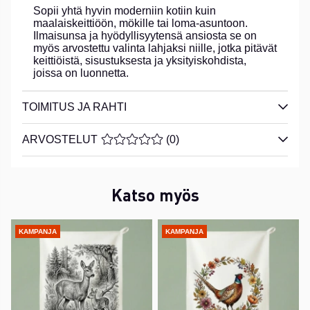
Sopii yhtä hyvin moderniin kotiin kuin
maalaiskeittiöön, mökille tai loma-asuntoon.
Ilmaisunsa ja hyödyllisyytensä ansiosta se on
myös arvostettu valinta lahjaksi niille, jotka pitävät
keittiöistä, sisustuksesta ja yksityiskohdista,
joissa on luonnetta.
TOIMITUS JA RAHTI
ARVOSTELUT
KESKIARVOLUOKITUS 0 / 5 ARVIOIDE
(
0
)
Katso myös
KAMPANJA
KAMPANJA