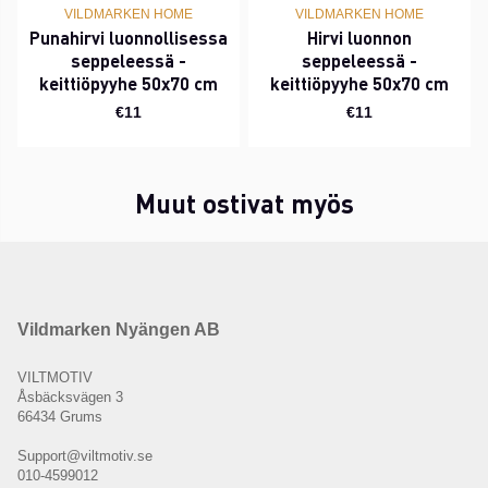
VILDMARKEN HOME
VILDMARKEN HOME
Punahirvi luonnollisessa
Hirvi luonnon
seppeleessä -
seppeleessä -
keittiöpyyhe 50x70 cm
keittiöpyyhe 50x70 cm
€11
€11
Muut ostivat myös
Vildmarken Nyängen AB
VILTMOTIV
Åsbäcksvägen 3
66434 Grums
Support@viltmotiv.se
010-4599012