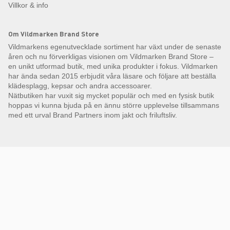
Villkor & info
Om Vildmarken Brand Store
Vildmarkens egenutvecklade sortiment har växt under de senaste
åren och nu förverkligas visionen om Vildmarken Brand Store –
en unikt utformad butik, med unika produkter i fokus. Vildmarken
har ända sedan 2015 erbjudit våra läsare och följare att beställa
klädesplagg, kepsar och andra accessoarer.
Nätbutiken har vuxit sig mycket populär och med en fysisk butik
hoppas vi kunna bjuda på en ännu större upplevelse tillsammans
med ett urval Brand Partners inom jakt och friluftsliv.
Få Magasin Vildmarken direkt till din e-post!*
E-
postadress