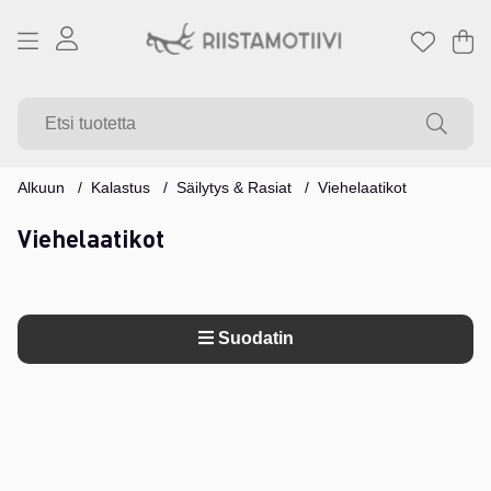
Os
Mä
.
Alkuun
Kalastus
Säilytys & Rasiat
Viehelaatikot
Viehelaatikot
Suodatin
Tuotteet