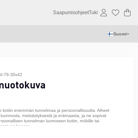
Saapumisohjeet
Tuki
Os
Mä
.
Suomi
V-79-30x42
muotokuva
tuo kotiin enemmän tunnelmaa ja persoonallisuutta. Aiheet
 luonnosta, metsästyksestä ja erämaasta, ja ne sopivat
rsoonallisen tunnelman luomiseen kotiin, mökille tai
essa eri koossa.