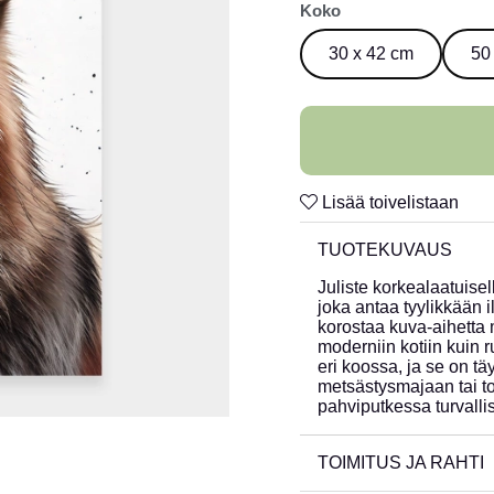
Koko
30 x 42 cm
50
Lisää toivelistaan
TUOTEKUVAUS
Juliste korkealaatuisel
joka antaa tyylikkään 
korostaa kuva-aihetta mi
moderniin kotiin kuin 
eri koossa, ja se on täy
metsästysmajaan tai to
pahviputkessa turvallis
TOIMITUS JA RAHTI