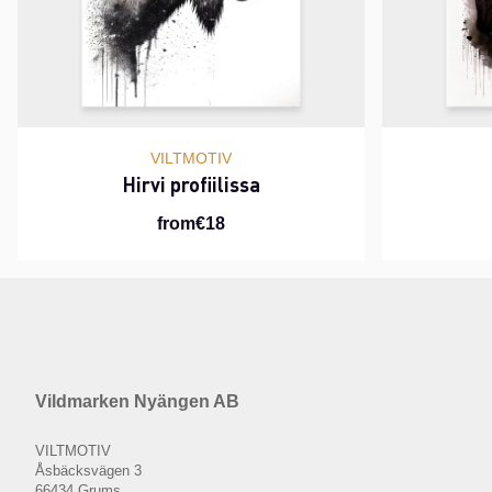
VILTMOTIV
Hirvi profiilissa
from€18
Vildmarken Nyängen AB
VILTMOTIV
Åsbäcksvägen 3
66434 Grums