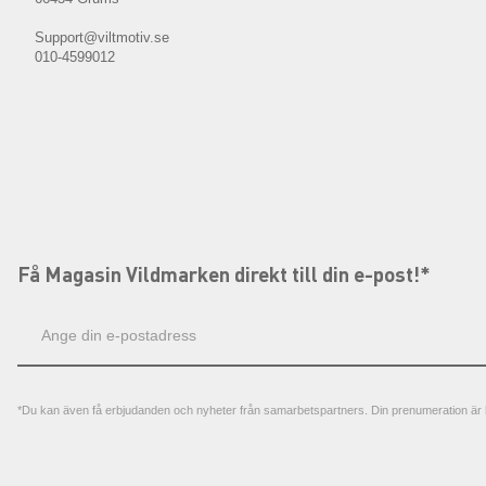
Support@viltmotiv.se
010-4599012
Få Magasin Vildmarken direkt till din e-post!*
E-
postadress
*Du kan även få erbjudanden och nyheter från samarbetspartners. Din prenumeration är h