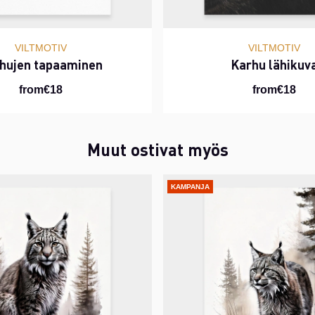
VILTMOTIV
VILTMOTIV
hujen tapaaminen
Karhu lähikuv
from€18
from€18
Muut ostivat myös
KAMPANJA