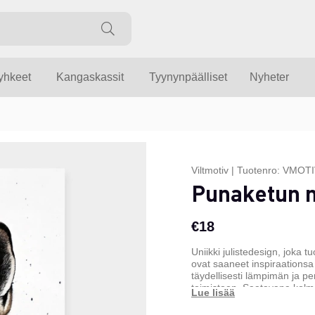
yyhkeet
Kangaskassit
Tyynynpäälliset
Nyheter
Viltmotiv
|
Tuotenro:
VMOTI
Punaketun 
€18
Uniikki julistedesign, joka 
ovat saaneet inspiraationsa
täydellisesti lämpimän ja pe
toimistoon. Saatavana kolm