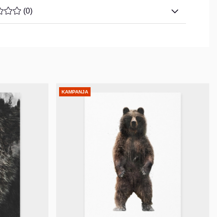
ARVOLUOKITUS 0 / 5 ARVIOIDEN MÄÄRÄ 0
(
0
)
KAMPANJA