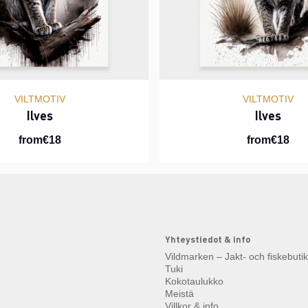
VILTMOTIV
VILTMOTIV
Ilves
Ilves
from€18
from€18
Yhteystiedot & info
Vildmarken – Jakt- och fiskebuti
Tuki
Kokotaulukko
Meistä
Villkor & info