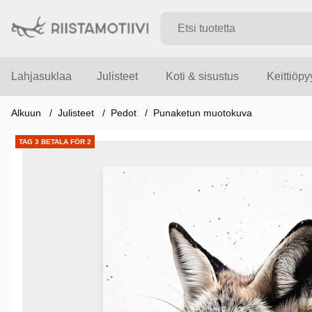
Lahjasuklaa
Julisteet
Koti & sisustus
Keittiöp
Alkuun
Julisteet
Pedot
Punaketun muotokuva
Tuotekuvat
TAG 3 BETALA FÖR 2