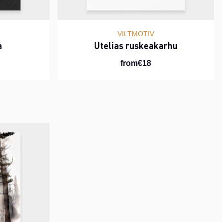
VILTMOTIV
a
Utelias ruskeakarhu
from€18