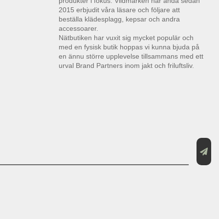
produkter i fokus. Vildmarken har ända sedan
2015 erbjudit våra läsare och följare att
beställa klädesplagg, kepsar och andra
accessoarer.
Nätbutiken har vuxit sig mycket populär och
med en fysisk butik hoppas vi kunna bjuda på
en ännu större upplevelse tillsammans med ett
urval Brand Partners inom jakt och friluftsliv.