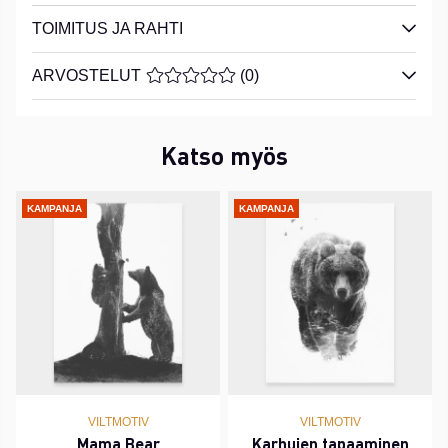
TOIMITUS JA RAHTI
ARVOSTELUT
KESKIARVOLUOKITUS 0 / 5 ARVIOIDE
(
0
)
Katso myös
KAMPANJA
KAMPANJA
VILTMOTIV
VILTMOTIV
Mama Bear
Karhujen tapaaminen