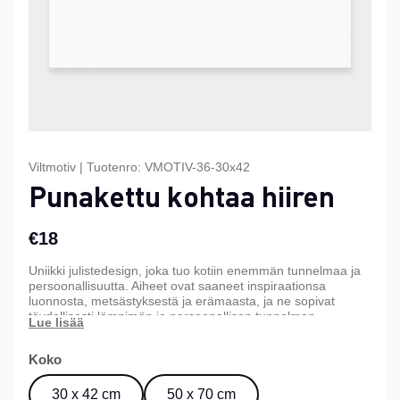
Viltmotiv
|
Tuotenro:
VMOTIV-36-30x42
Punakettu kohtaa hiiren
€18
Uniikki julistedesign, joka tuo kotiin enemmän tunnelmaa ja
persoonallisuutta. Aiheet ovat saaneet inspiraationsa
luonnosta, metsästyksestä ja erämaasta, ja ne sopivat
täydellisesti lämpimän ja persoonallisen tunnelman
luomiseen kotiin, mökille tai toimistoon. Saatavana kolmessa
eri koossa.
Koko
30 x 42 cm
50 x 70 cm