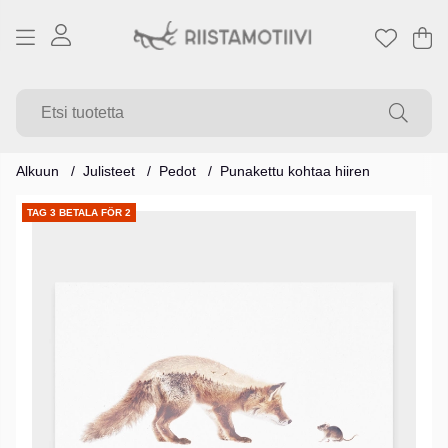
Os
Mä
.
Alkuun
Julisteet
Pedot
Punakettu kohtaa hiiren
Tuotekuvat
TAG 3 BETALA FÖR 2