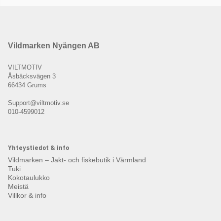
Vildmarken Nyängen AB
VILTMOTIV
Åsbäcksvägen 3
66434 Grums
Support@viltmotiv.se
010-4599012
Yhteystiedot & info
Vildmarken – Jakt- och fiskebutik i Värmland
Tuki
Kokotaulukko
Meistä
Villkor & info