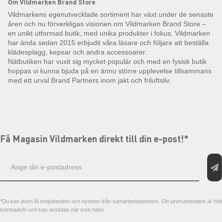
Om Vildmarken Brand Store
Vildmarkens egenutvecklade sortiment har växt under de senaste
åren och nu förverkligas visionen om Vildmarken Brand Store –
en unikt utformad butik, med unika produkter i fokus. Vildmarken
har ända sedan 2015 erbjudit våra läsare och följare att beställa
klädesplagg, kepsar och andra accessoarer.
Nätbutiken har vuxit sig mycket populär och med en fysisk butik
hoppas vi kunna bjuda på en ännu större upplevelse tillsammans
med ett urval Brand Partners inom jakt och friluftsliv.
Få Magasin Vildmarken direkt till din e-post!*
E-
postadress
*Du kan även få erbjudanden och nyheter från samarbetspartners. Din prenumeration är helt
kostnadsfri och kan avslutas när som helst.