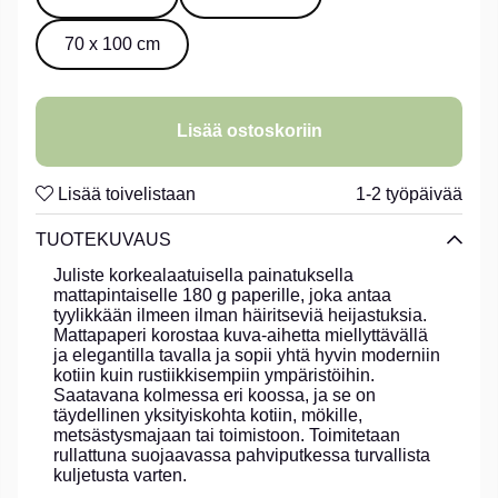
70 x 100 cm
Lisää ostoskoriin
Lisää toivelistaan
1-2 työpäivää
TUOTEKUVAUS
Juliste korkealaatuisella painatuksella
mattapintaiselle 180 g paperille, joka antaa
tyylikkään ilmeen ilman häiritseviä heijastuksia.
Mattapaperi korostaa kuva-aihetta miellyttävällä
ja elegantilla tavalla ja sopii yhtä hyvin moderniin
kotiin kuin rustiikkisempiin ympäristöihin.
Saatavana kolmessa eri koossa, ja se on
täydellinen yksityiskohta kotiin, mökille,
metsästysmajaan tai toimistoon. Toimitetaan
rullattuna suojaavassa pahviputkessa turvallista
kuljetusta varten.