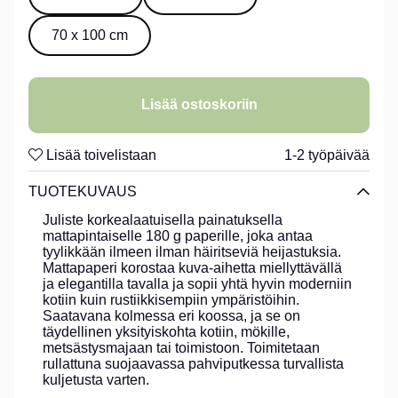
70 x 100 cm
Lisää ostoskoriin
Lisää toivelistaan
1-2 työpäivää
TUOTEKUVAUS
Juliste korkealaatuisella painatuksella
mattapintaiselle 180 g paperille, joka antaa
tyylikkään ilmeen ilman häiritseviä heijastuksia.
Mattapaperi korostaa kuva-aihetta miellyttävällä
ja elegantilla tavalla ja sopii yhtä hyvin moderniin
kotiin kuin rustiikkisempiin ympäristöihin.
Saatavana kolmessa eri koossa, ja se on
täydellinen yksityiskohta kotiin, mökille,
metsästysmajaan tai toimistoon. Toimitetaan
rullattuna suojaavassa pahviputkessa turvallista
kuljetusta varten.