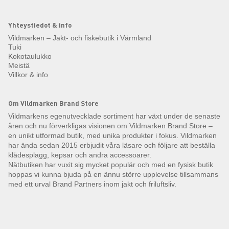
Yhteystiedot & info
Vildmarken – Jakt- och fiskebutik i Värmland
Tuki
Kokotaulukko
Meistä
Villkor & info
Om Vildmarken Brand Store
Vildmarkens egenutvecklade sortiment har växt under de senaste
åren och nu förverkligas visionen om Vildmarken Brand Store –
en unikt utformad butik, med unika produkter i fokus. Vildmarken
har ända sedan 2015 erbjudit våra läsare och följare att beställa
klädesplagg, kepsar och andra accessoarer.
Nätbutiken har vuxit sig mycket populär och med en fysisk butik
hoppas vi kunna bjuda på en ännu större upplevelse tillsammans
med ett urval Brand Partners inom jakt och friluftsliv.