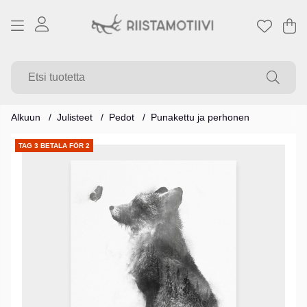
Os
Mä
.
Alkuun
Julisteet
Pedot
Punakettu ja perhonen
Tuotekuvat
TAG 3 BETALA FÖR 2