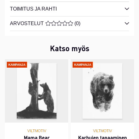
TOIMITUS JA RAHTI
ARVOSTELUT
KESKIARVOLUOKITUS 0 / 5 ARVIOIDE
(
0
)
Katso myös
KAMPANJA
KAMPANJA
VILTMOTIV
VILTMOTIV
Mama Bear
Karhujen tapaaminen