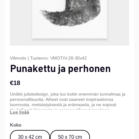
Viltmotiv
|
Tuotenro:
VMOTIV-28-30x42
Punakettu ja perhonen
€18
Uniikki julistedesign, joka tuo kotiin enemmän tunnelmaa ja
persoonallisuutta. Aiheet ovat saaneet inspiraationsa
luonnosta, metsästyksestä ja erämaasta, ja ne sopivat
täydellisesti lämpimän ja persoonallisen tunnelman
luomiseen kotiin, mökille tai toimistoon. Saatavana kolmessa
eri koossa.
Koko
30 x 42 cm
50 x 70 cm