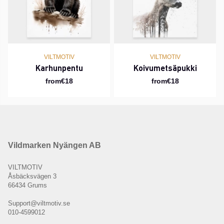
VILTMOTIV
VILTMOTIV
Karhunpentu
Koivumetsäpukki
from€18
from€18
Vildmarken Nyängen AB
VILTMOTIV
Åsbäcksvägen 3
66434 Grums
Support@viltmotiv.se
010-4599012