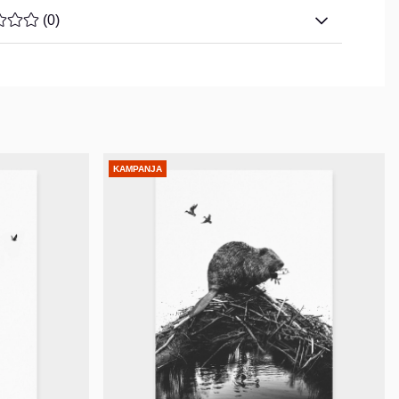
ARVOLUOKITUS 0 / 5 ARVIOIDEN MÄÄRÄ 0
(
0
)
KAMPANJA