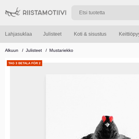
Lahjasuklaa
Julisteet
Koti & sisustus
Keittiöp
Alkuun
Julisteet
Mustariekko
Tuotekuvat
TAG 3 BETALA FÖR 2