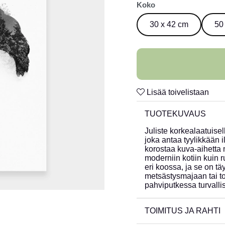
Koko
30 x 42 cm
50
Lisää toivelistaan
TUOTEKUVAUS
Juliste korkealaatuisel
joka antaa tyylikkään 
korostaa kuva-aihetta mi
moderniin kotiin kuin 
eri koossa, ja se on täy
metsästysmajaan tai to
pahviputkessa turvallis
TOIMITUS JA RAHTI