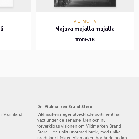
VILTMOTIV
li
Majava majalla majalla
from€18
Om Vildmarken Brand Store
k i Värmland
Vildmarkens egenutvecklade sortiment har
växt under de senaste åren och nu
förverkligas visionen om Vildmarken Brand
Store – en unikt utformad butik, med unika
produkter i fokus. Vildmarken har ända sedan