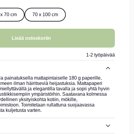
 x 70 cm
70 x 100 cm
Lisää ostoskoriin
1-2 työpäivää
la painatuksella mattapintaiselle 180 g paperille,
ilmeen ilman häiritseviä heijastuksia. Mattapaperi
ellyttävällä ja elegantilla tavalla ja sopii yhtä hyvin
rustiikkisempiin ympäristöihin. Saatavana kolmessa
dellinen yksityiskohta kotiin, mökille,
imistoon. Toimitetaan rullattuna suojaavassa
ta kuljetusta varten.