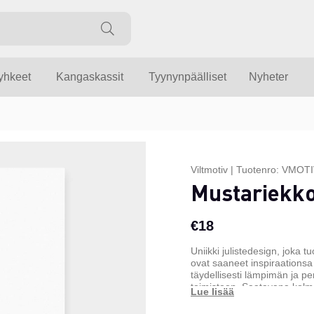
yyhkeet
Kangaskassit
Tyynynpäälliset
Nyheter
Viltmotiv
|
Tuotenro:
VMOTI
Mustariekk
€18
Uniikki julistedesign, joka 
ovat saaneet inspiraationsa
täydellisesti lämpimän ja pe
toimistoon. Saatavana kolm