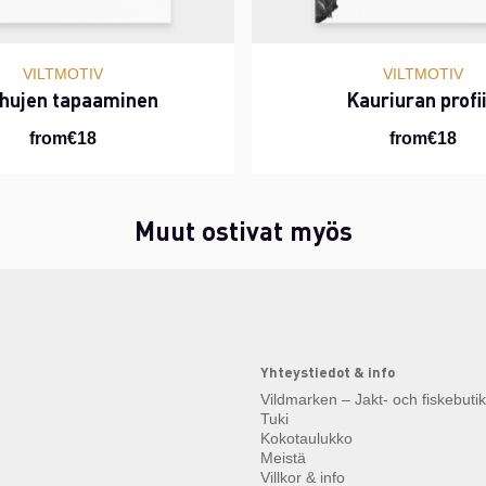
VILTMOTIV
VILTMOTIV
hujen tapaaminen
Kauriuran profii
from€18
from€18
Muut ostivat myös
Yhteystiedot & info
Vildmarken – Jakt- och fiskebuti
Tuki
Kokotaulukko
Meistä
Villkor & info