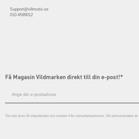
Support@viltmotiv.se
010-4599012
Få Magasin Vildmarken direkt till din e-post!*
E-
postadress
*Du kan även få erbjudanden och nyheter från samarbetspartners. Din prenumeration är h