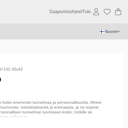
Saapumisohjeet
Tuki
Os
Mä
.
Suomi
V-132-30x42
o
tuo kotiin enemmän tunnelmaa ja persoonallisuutta. Aiheet
 luonnosta, metsästyksestä ja erämaasta, ja ne sopivat
rsoonallisen tunnelman luomiseen kotiin, mökille tai
essa eri koossa.