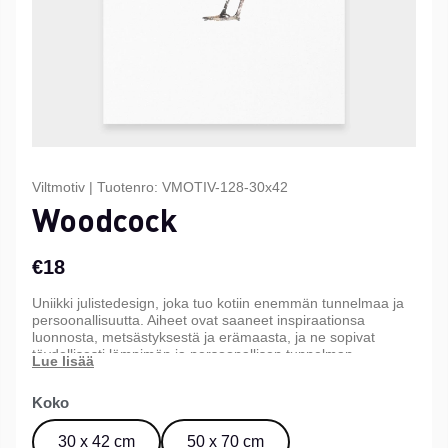
Viltmotiv
|
Tuotenro:
VMOTIV-128-30x42
Woodcock
€18
Uniikki julistedesign, joka tuo kotiin enemmän tunnelmaa ja
persoonallisuutta. Aiheet ovat saaneet inspiraationsa
luonnosta, metsästyksestä ja erämaasta, ja ne sopivat
täydellisesti lämpimän ja persoonallisen tunnelman
luomiseen kotiin, mökille tai toimistoon. Saatavana kolmessa
eri koossa.
Koko
30 x 42 cm
50 x 70 cm