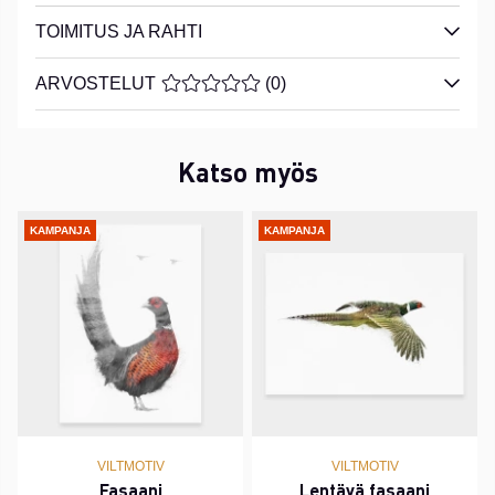
TOIMITUS JA RAHTI
ARVOSTELUT
KESKIARVOLUOKITUS 0 / 5 ARVIOIDE
(
0
)
Katso myös
KAMPANJA
KAMPANJA
VILTMOTIV
VILTMOTIV
Fasaani
Lentävä fasaani