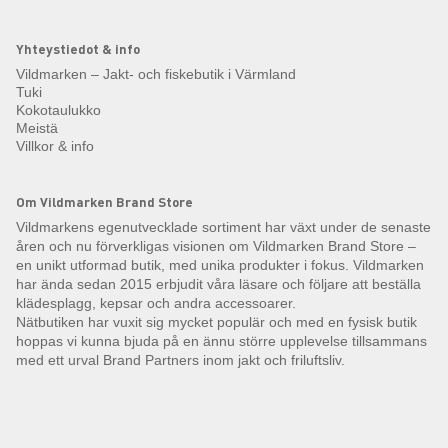
Yhteystiedot & info
Vildmarken – Jakt- och fiskebutik i Värmland
Tuki
Kokotaulukko
Meistä
Villkor & info
Om Vildmarken Brand Store
Vildmarkens egenutvecklade sortiment har växt under de senaste
åren och nu förverkligas visionen om Vildmarken Brand Store –
en unikt utformad butik, med unika produkter i fokus. Vildmarken
har ända sedan 2015 erbjudit våra läsare och följare att beställa
klädesplagg, kepsar och andra accessoarer.
Nätbutiken har vuxit sig mycket populär och med en fysisk butik
hoppas vi kunna bjuda på en ännu större upplevelse tillsammans
med ett urval Brand Partners inom jakt och friluftsliv.