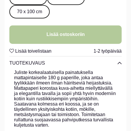
70 x 100 cm
Lisää ostoskoriin
Lisää toivelistaan
1-2 työpäivää
TUOTEKUVAUS
Juliste korkealaatuisella painatuksella
mattapintaiselle 180 g paperille, joka antaa
tyylikkään ilmeen ilman häiritseviä heijastuksia.
Mattapaperi korostaa kuva-aihetta miellyttävällä
ja elegantilla tavalla ja sopii yhtä hyvin moderniin
kotiin kuin rustiikkisempiin ympäristöihin.
Saatavana kolmessa eri koossa, ja se on
täydellinen yksityiskohta kotiin, mökille,
metsästysmajaan tai toimistoon. Toimitetaan
rullattuna suojaavassa pahviputkessa turvallista
kuljetusta varten.