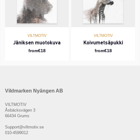
VILTMOTIV
VILTMOTIV
Jäniksen muotokuva
Koivumetsäpukki
from€18
from€18
Vildmarken Nyängen AB
VILTMOTIV
Åsbäcksvägen 3
66434 Grums
Support@viltmotiv.se
010-4599012