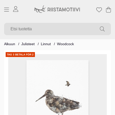
Os
Mä
.
Alkuun
Julisteet
Linnut
Woodcock
Tuotekuvat
TAG 3 BETALA FÖR 2