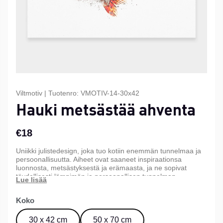
Viltmotiv
|
Tuotenro:
VMOTIV-14-30x42
Hauki metsästää ahventa
€18
Uniikki julistedesign, joka tuo kotiin enemmän tunnelmaa ja
persoonallisuutta. Aiheet ovat saaneet inspiraationsa
luonnosta, metsästyksestä ja erämaasta, ja ne sopivat
täydellisesti lämpimän ja persoonallisen tunnelman
luomiseen kotiin, mökille tai toimistoon. Saatavana kolmessa
eri koossa.
Koko
30 x 42 cm
50 x 70 cm