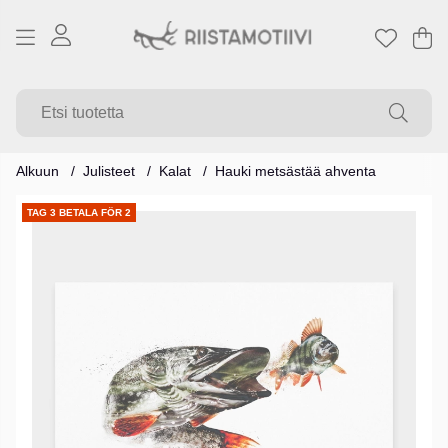
Os
Mä
.
Alkuun
Julisteet
Kalat
Hauki metsästää ahventa
Tuotekuvat
TAG 3 BETALA FÖR 2