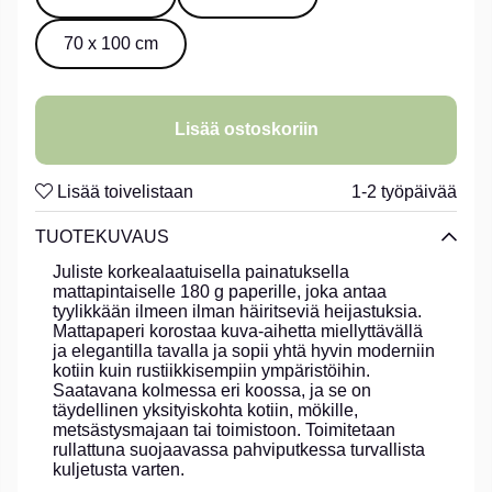
70 x 100 cm
Lisää ostoskoriin
Lisää toivelistaan
1-2 työpäivää
TUOTEKUVAUS
Juliste korkealaatuisella painatuksella
mattapintaiselle 180 g paperille, joka antaa
tyylikkään ilmeen ilman häiritseviä heijastuksia.
Mattapaperi korostaa kuva-aihetta miellyttävällä
ja elegantilla tavalla ja sopii yhtä hyvin moderniin
kotiin kuin rustiikkisempiin ympäristöihin.
Saatavana kolmessa eri koossa, ja se on
täydellinen yksityiskohta kotiin, mökille,
metsästysmajaan tai toimistoon. Toimitetaan
rullattuna suojaavassa pahviputkessa turvallista
kuljetusta varten.