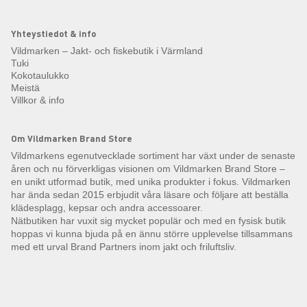
Yhteystiedot & info
Vildmarken – Jakt- och fiskebutik i Värmland
Tuki
Kokotaulukko
Meistä
Villkor & info
Om Vildmarken Brand Store
Vildmarkens egenutvecklade sortiment har växt under de senaste
åren och nu förverkligas visionen om Vildmarken Brand Store –
en unikt utformad butik, med unika produkter i fokus. Vildmarken
har ända sedan 2015 erbjudit våra läsare och följare att beställa
klädesplagg, kepsar och andra accessoarer.
Nätbutiken har vuxit sig mycket populär och med en fysisk butik
hoppas vi kunna bjuda på en ännu större upplevelse tillsammans
med ett urval Brand Partners inom jakt och friluftsliv.