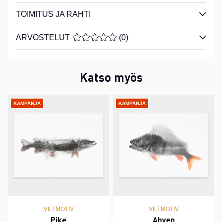
TOIMITUS JA RAHTI
ARVOSTELUT
KESKIARVOLUOKITUS 0 / 5 ARVIOIDE
(
0
)
Katso myös
KAMPANJA
KAMPANJA
VILTMOTIV
VILTMOTIV
Pike
Ahven